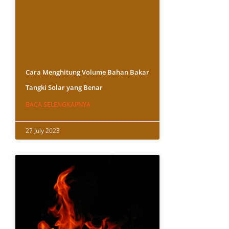
Cara Menghitung Volume Bahan Bakar
Tangki Solar yang Benar
BACA SELENGKAPNYA
27 July 2023