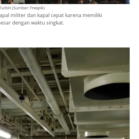
Turbin (Sumber: Freepik)
pal militer dan kapal cepat karena memiliki
esar dengan waktu singkat.