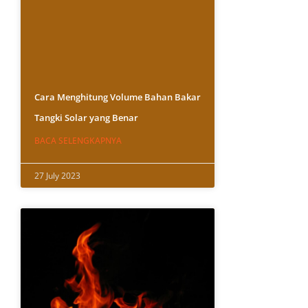
Cara Menghitung Volume Bahan Bakar
Tangki Solar yang Benar
BACA SELENGKAPNYA
27 July 2023