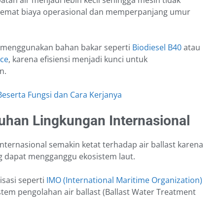
atan air menjadi lebih kecil sehingga mesin tidak
enghemat biaya operasional dan memperpanjang umur
da menggunakan bahan bakar seperti
Biodiesel B40
atau
ice
, karena efisiensi menjadi kunci untuk
n.
Beserta Fungsi dan Cara Kerjanya
tuhan Lingkungan Internasional
nternasional semakin ketat terhadap air ballast karena
g dapat mengganggu ekosistem laut.
isasi seperti
IMO (International Maritime Organization)
em pengolahan air ballast (Ballast Water Treatment