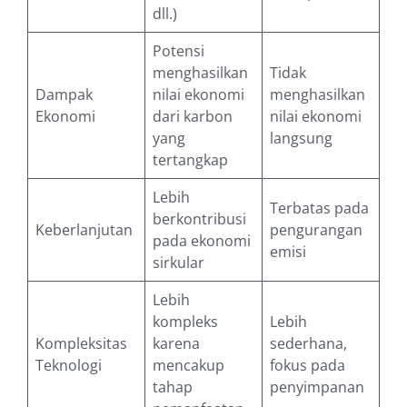
dll.)
Potensi
menghasilkan
Tidak
Dampak
nilai ekonomi
menghasilkan
Ekonomi
dari karbon
nilai ekonomi
yang
langsung
tertangkap
Lebih
Terbatas pada
berkontribusi
Keberlanjutan
pengurangan
pada ekonomi
emisi
sirkular
Lebih
kompleks
Lebih
Kompleksitas
karena
sederhana,
Teknologi
mencakup
fokus pada
tahap
penyimpanan