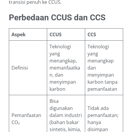
transisi penuh ke CCUS.
Perbedaan CCUS dan CCS
Aspek
CCUS
CCS
Teknologi
Teknologi
yang
yang
menangkap,
menangkap
Definisi
memanfaatka
dan
n, dan
menyimpan
menyimpan
karbon tanpa
karbon
pemanfaatan
Bisa
digunakan
Tidak ada
Pemanfaatan
dalam industri
pemanfaatan;
CO₂
(bahan bakar
hanya
sintetis, kimia,
disimpan