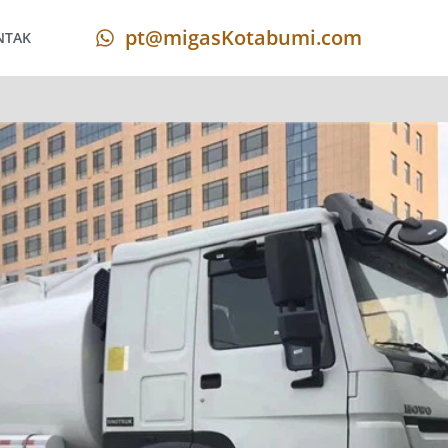
pt@migasKotabumi.com
NTAK