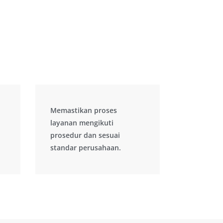
Memastikan proses
Memastikan proses
layanan mengikuti
layanan mengikuti
prosedur dan sesuai
prosedur dan sesuai
standar perusahaan.
standar perusahaan.