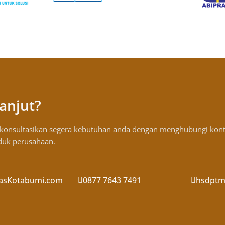
anjut?
, konsultasikan segera kebutuhan anda dengan menghubungi kon
oduk perusahaan.
asKotabumi.com
0877 7643 7491
hsdptm