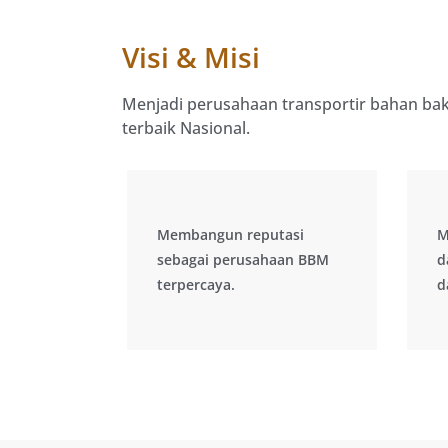
Visi & Misi
Menjadi perusahaan transportir bahan ba
terbaik Nasional.
Membangun reputasi
Membangun reputasi
M
M
d
sebagai perusahaan BBM
sebagai perusahaan BBM
d
d
terpercaya.
terpercaya.
d