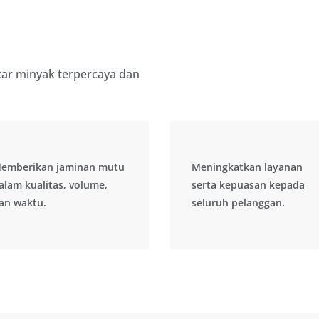
kar minyak terpercaya dan
emberikan jaminan mutu
Meningkatkan layanan
emberikan jaminan mutu
Meningkatkan layanan
alam kualitas, volume,
serta kepuasan kepada
alam kualitas, volume,
serta kepuasan kepada
an waktu.
seluruh pelanggan.
an waktu.
seluruh pelanggan.