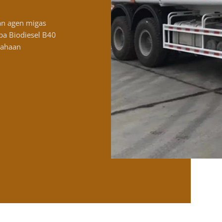
an agen migas
a Biodiesel B40
sahaan