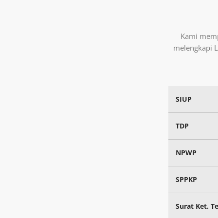
Kami memp
melengkapi L
SIUP
TDP
NPWP
SPPKP
Surat Ket. T