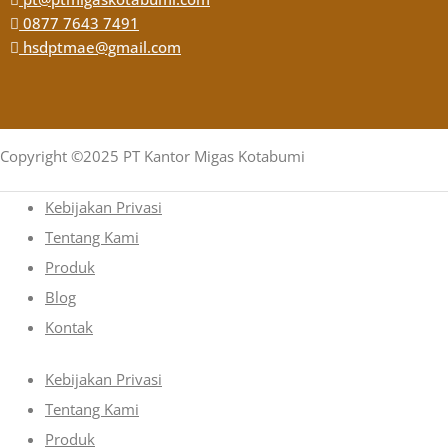
0877 7643 7491
hsdptmae@gmail.com
Copyright ©2025 PT Kantor Migas Kotabumi
Kebijakan Privasi
Tentang Kami
Produk
Blog
Kontak
Kebijakan Privasi
Tentang Kami
Produk