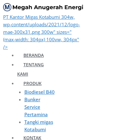
Langsung
ke
PT Kantor Migas Kotabumi 304w,
isi
wp-content/uploads/2021/12/logo-
mae-300x31.png 300w" sizes="
(max-width: 304px) 100vw, 304px"
/>
BERANDA
TENTANG
KAMI
PRODUK
Biodiesel B40
Bunker
Service
Pertamina
Tangki migas
Kotabumi
KONTAK